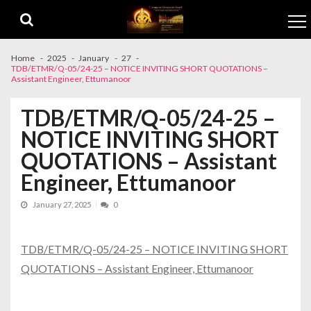
Skip to navigation
Skip to content
Home
2025
January
27
TDB/ETMR/Q-05/24-25 – NOTICE INVITING SHORT QUOTATIONS –
Assistant Engineer, Ettumanoor
TDB/ETMR/Q-05/24-25 –
NOTICE INVITING SHORT
QUOTATIONS – Assistant
Engineer, Ettumanoor
January 27, 2025
0
TDB/ETMR/Q-05/24-25 – NOTICE INVITING SHORT
QUOTATIONS – Assistant Engineer, Ettumanoor