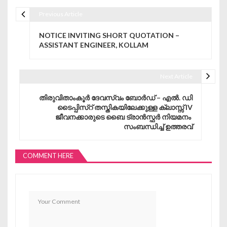
Previous Article
Post navigation
NOTICE INVITING SHORT QUOTATION –
ASSISTANT ENGINEER, KOLLAM
Next Article
തിരുവിതാംകൂർ ദേവസ്വം ബോർഡ്‌ – എൽ. ഡി
ടൈപ്പിസ്റ് തസ്തികയിലേക്കുള്ള ക്ലാസ്സ്‌ IV
ജീവനക്കാരുടെ ബൈ ട്രാൻസ്ഫർ നിയമനം
സംബന്ധിച്ച് ഉത്തരവ്
COMMENT HERE