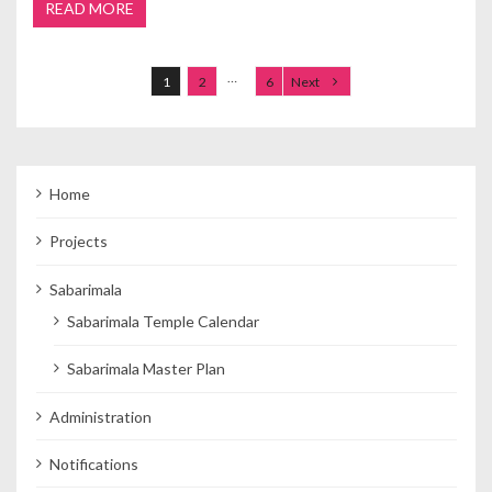
READ MORE
Posts navigation
…
1
2
6
Next
Home
Projects
Sabarimala
Sabarimala Temple Calendar
Sabarimala Master Plan
Administration
Notifications