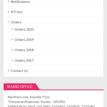
Notifications
RTI Act
Orders
Orders 2020
Orders 2019
Orders 2018
Orders 2017
Contact Us
BOARD OFFICE:
Nanthancode, Kawdiar Post,
Thiruvananthapuram, Kerala – 695003
EPABX NOS: 0471-2317983, 2316963, 2310921, 2723240