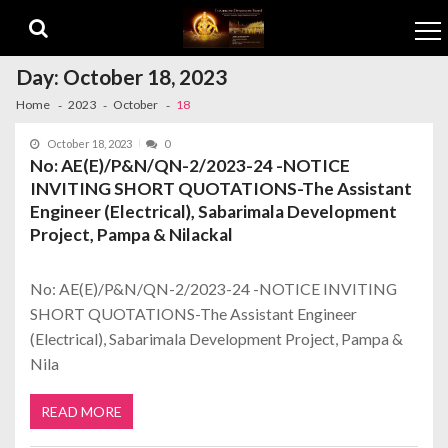
Skip to navigation
Skip to content
Day:
October 18, 2023
Home
2023
October
18
October 18, 2023
0
No: AE(E)/P&N/QN-2/2023-24 -NOTICE
INVITING SHORT QUOTATIONS-The Assistant
Engineer (Electrical), Sabarimala Development
Project, Pampa & Nilackal
No: AE(E)/P&N/QN-2/2023-24 -NOTICE INVITING
SHORT QUOTATIONS-The Assistant Engineer
(Electrical), Sabarimala Development Project, Pampa &
Nila
READ MORE