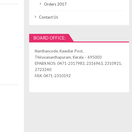
Orders 2017
Contact Us
BOARD OFFICE:
Nanthancode, Kawdiar Post,
Thiruvananthapuram, Kerala – 695003
EPABX NOS: 0471-2317983, 2316963, 2310921,
2723240
FAX: 0471-2310192