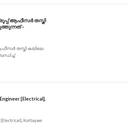
്രൂപ്പ് ആഫീസർ തസ്തി
ത്തുന്നത് –
പ് ആഫീസർ തസ്തി കയിലെ
ന്ധിച്ച്
ineer [Electrical],
lectrical], Kottayam