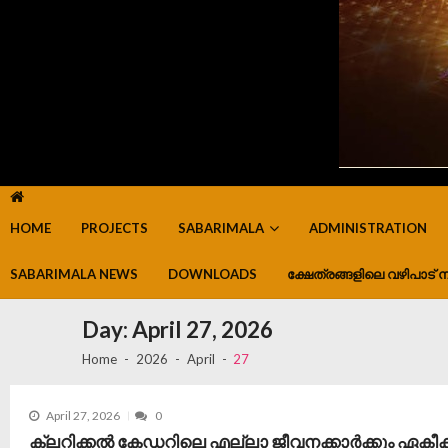
HOME
PROJECTS
SABARIMALA
ADMINISTRATION
SABARIMALA NEWS
DOWNLOADS
ക്ഷേത്രങ്ങളിലെ വഴിപാട് ന
Day:
April 27, 2026
Home
2026
April
27
April 27, 2026
0
ക്ലറിക്കൽ കേഡറിലെ എല്ലാ ജീവനക്കാർക്കും ഏ