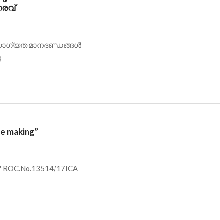
തരവ്
 യോഗ്യത മാനദണ്ഡങ്ങൾ
ു
te making”
ng" ROC.No.13514/17ICA