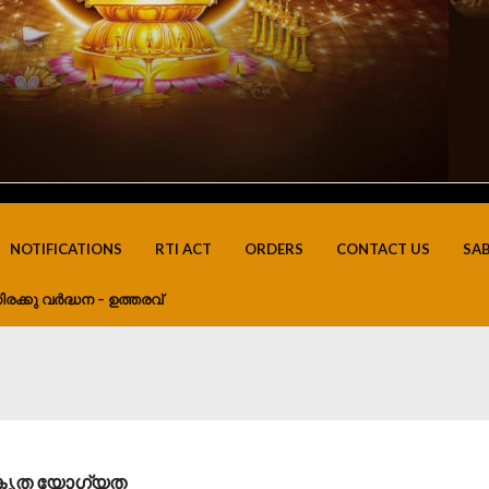
NOTIFICATIONS
RTI ACT
ORDERS
CONTACT US
SA
ിരക്കു വർദ്ധന – ഉത്തരവ്
കീകൃത യോഗ്യത