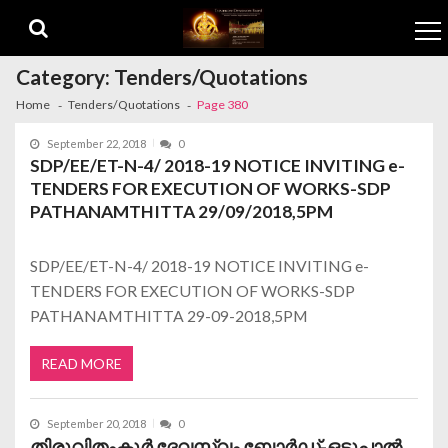
Skip to navigation
Skip to content
Category:
Tenders/Quotations
Home
Tenders/Quotations
Page 380
September 22, 2018
0
SDP/EE/ET-N-4/ 2018-19 NOTICE INVITING e-
TENDERS FOR EXECUTION OF WORKS-SDP
PATHANAMTHITTA 29/09/2018,5PM
SDP/EE/ET-N-4/ 2018-19 NOTICE INVITING e-
TENDERS FOR EXECUTION OF WORKS-SDP
PATHANAMTHITTA 29-09-2018,5PM
READ MORE
September 20, 2018
0
തിരുവിതംകൂര്‍ ദേവസ്വം ബോര്‍ഡ്‌-ഒട്ടുപാല്‍