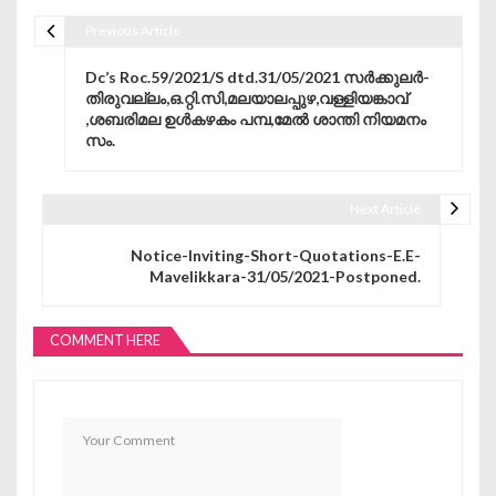
Previous Article
Post navigation
Dc’s Roc.59/2021/S dtd.31/05/2021 സർക്കുലർ-
തിരുവല്ലം,ഒ.റ്റി.സി,മലയാലപ്പുഴ,വള്ളിയങ്കാവ്
,ശബരിമല ഉൾകഴകം പമ്പ,മേൽ ശാന്തി നിയമനം
സം.
Next Article
Notice-Inviting-Short-Quotations-E.E-
Mavelikkara-31/05/2021-Postponed.
COMMENT HERE