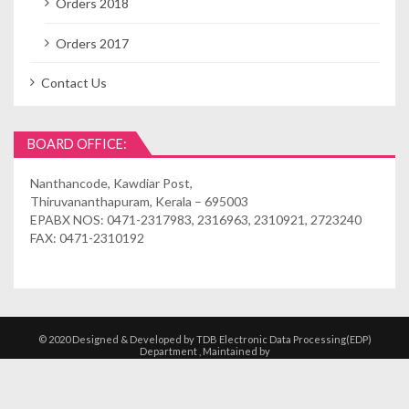
Orders 2018
Orders 2017
Contact Us
BOARD OFFICE:
Nanthancode, Kawdiar Post,
Thiruvananthapuram, Kerala – 695003
EPABX NOS: 0471-2317983, 2316963, 2310921, 2723240
FAX: 0471-2310192
© 2020 Designed & Developed by TDB Electronic Data Processing(EDP)
Department , Maintained by
Kshethrasuvidham | Temple Management
Solutions