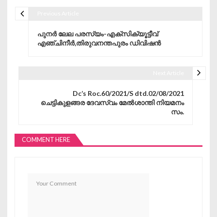
Previous Article
Post navigation
പുനർ ലേല പരസ്യം-എക്‌സിക്യൂട്ടീവ്
എഞ്ചിനീർ,തിരുവനന്തപുരം ഡിവിഷൻ
Next Article
Dc’s Roc.60/2021/S dtd.02/08/2021
ചെട്ടികുളങ്ങര ദേവസ്വം മേൽശാന്തി നിയമനം
സം.
COMMENT HERE