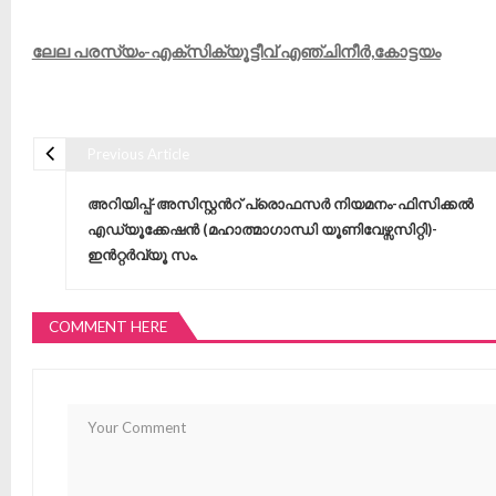
ലേല പരസ്യം-എക്‌സിക്യൂട്ടീവ് എഞ്ചിനീർ,കോട്ടയം
Previous Article
Post navigation
അറിയിപ്പ്-അസിസ്റ്റൻറ് പ്രൊഫസർ നിയമനം-ഫിസിക്കൽ
എഡ്യൂക്കേഷൻ (മഹാത്മാഗാന്ധി യൂണിവേഴ്സസിറ്റി)-
ഇൻറ്റർവ്യൂ സം.
COMMENT HERE