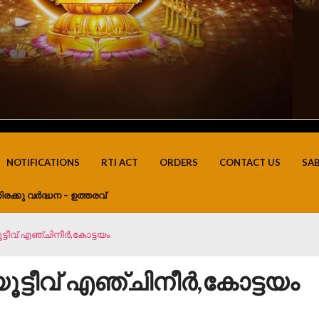
NOTIFICATIONS
RTI ACT
ORDERS
CONTACT US
SA
ിരക്കു വർദ്ധന – ഉത്തരവ്
്ടീവ് എഞ്ചിനീർ,കോട്ടയം
ട്ടീവ് എഞ്ചിനീർ,കോട്ടയം