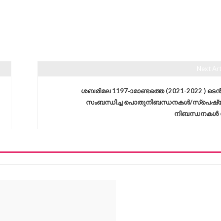
Next Art
ശബരിമല 1197-ാമാണ്ടത്തെ (2021-2022 ) ടെൻ
സംബന്ധിച്ച പൊതുനിബന്ധനകൾ/സ്പെഷ
നിബന്ധനകൾ