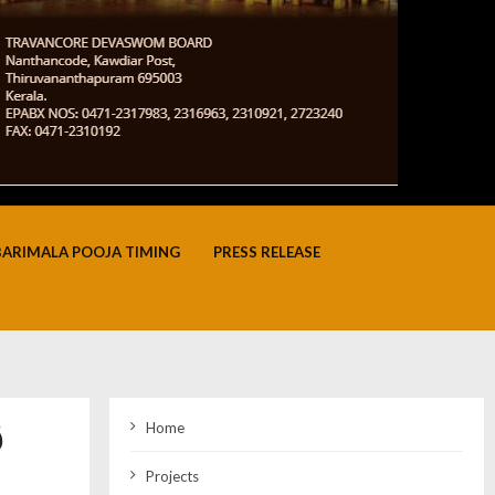
BARIMALA POOJA TIMING
PRESS RELEASE
ർ
Home
Projects