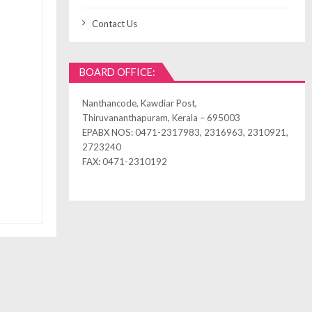
Contact Us
BOARD OFFICE:
Nanthancode, Kawdiar Post,
Thiruvananthapuram, Kerala – 695003
EPABX NOS: 0471-2317983, 2316963, 2310921,
2723240
FAX: 0471-2310192
ned by