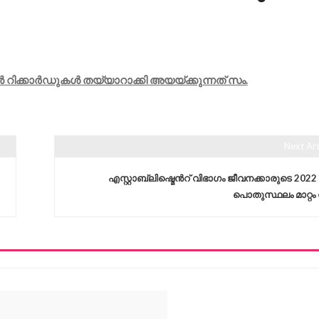
റിക്കാർഡുകൾ തയ്യാറാക്കി അയയ്ക്കുന്നത് സം.
Next Art
എസ്റ്റാബ്ലിഷ്മെൻറ് വിഭാഗം ജീവനക്കാരുടെ 2022
പൊതുസ്ഥലം മാറ്റം