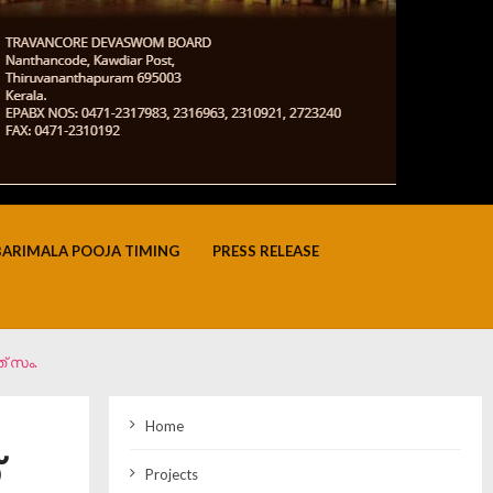
BARIMALA POOJA TIMING
PRESS RELEASE
് സം.
Home
Projects