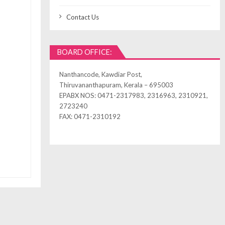
Contact Us
BOARD OFFICE:
Nanthancode, Kawdiar Post,
Thiruvananthapuram, Kerala – 695003
EPABX NOS: 0471-2317983, 2316963, 2310921,
2723240
FAX: 0471-2310192
ned by