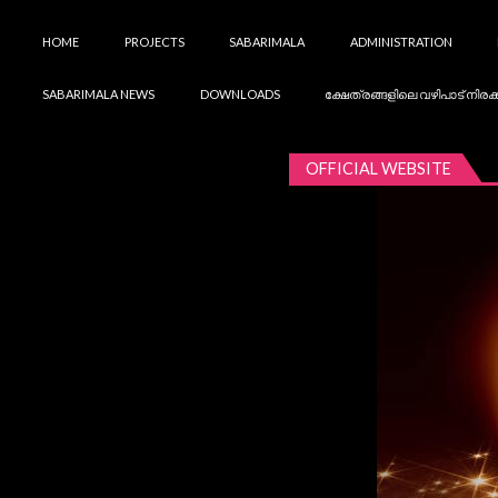
Skip to navigation
Skip to content
HOME
PROJECTS
SABARIMALA
ADMINISTRATION
SABARIMALA NEWS
DOWNLOADS
ക്ഷേത്രങ്ങളിലെ വഴിപാട് നിരക്
OFFICIAL WEBSITE
Travancore Devaswom Board
Swaami Saranam