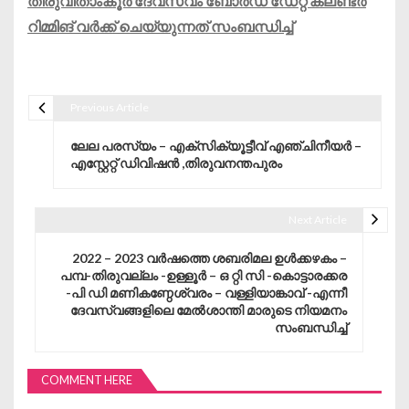
തിരുവിതാംകൂർ ദേവസ്വം ബോർഡ് ഡേറ്റ് കലണ്ടർ
റിമ്മിങ് വർക്ക് ചെയ്യുന്നത്‌ സംബന്ധിച്ച്
Previous Article
Post navigation
ലേല പരസ്യം – എക്സിക്യൂട്ടീവ് എഞ്ചിനീയർ –
എസ്റ്റേറ്റ് ഡിവിഷൻ ,തിരുവനന്തപുരം
Next Article
2022 – 2023 വർഷത്തെ ശബരിമല ഉൾക്കഴകം –
പമ്പ-തിരുവല്ലം -ഉള്ളൂർ – ഒ റ്റി സി -കൊട്ടാരക്കര
-പി ഡി മണികണ്ഠേശ്വരം – വള്ളിയാങ്കാവ് -എന്നീ
ദേവസ്വങ്ങളിലെ മേൽശാന്തി മാരുടെ നിയമനം
സംബന്ധിച്ച്
COMMENT HERE