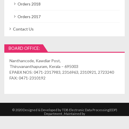
Orders 2018
Orders 2017
Contact Us
BOARD OFFICE:
Nanthancode, Kawdiar Post,
Thiruvananthapuram, Kerala – 695003
EPABX NOS: 0471-2317983, 2316963, 2310921, 2723240
FAX: 0471-2310192
© 2020 Designed & Developed by TDB Electronic Data Processing(EDP)
Department , Maintained by
Kshethrasuvidham | Temple Management
Solutions