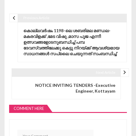
Previous Article
Post navigation
കൊല്ലവർഷം 1198-ലെ ശബരിമല മണ്ഡല-
മകരവിളക്ക് ,മേട വിഷു ,മാസ പൂജ എന്നീ
ഉത്സവങ്ങളോടനുബന്ധിച്ച് പമ്പ
ദേവസ്വത്തിലേക്കു കെട്ടു നിറയ്ക്ക് ആവശ്യമായ
സാധനങ്ങൾ സപ്ലൈ ചെയുന്നത് സംബന്ധിച്ച്
Next Article
NOTICE INVITING TENDERS -Executive
Engineer, Kottayam
COMMENT HERE