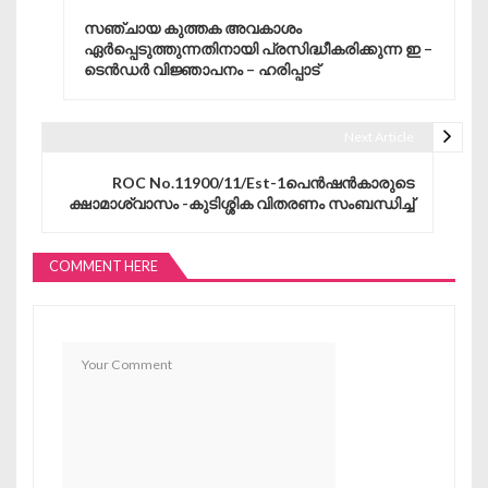
Post navigation
സഞ്ചായ കുത്തക അവകാശം
ഏർപ്പെടുത്തുന്നതിനായി പ്രസിദ്ധീകരിക്കുന്ന ഇ –
ടെൻഡർ വിജ്ഞാപനം – ഹരിപ്പാട്
Next Article
ROC No.11900/11/Est-1പെൻഷൻകാരുടെ
ക്ഷാമാശ്വാസം -കുടിശ്ശിക വിതരണം സംബന്ധിച്ച്
COMMENT HERE