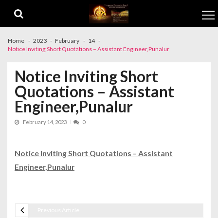
Skip to navigation
Skip to content
Home
2023
February
14
Notice Inviting Short Quotations – Assistant Engineer,Punalur
Notice Inviting Short
Quotations – Assistant
Engineer,Punalur
February 14, 2023
0
Notice Inviting Short Quotations – Assistant
Engineer,Punalur
Previous Article