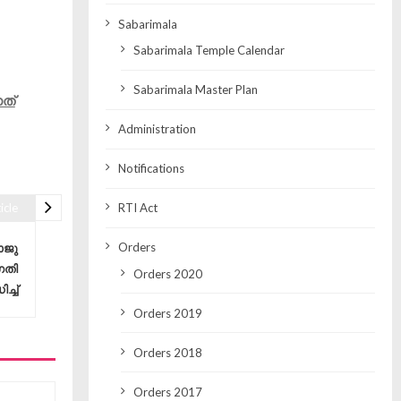
Sabarimala
Sabarimala Temple Calendar
Sabarimala Master Plan
ത്
Administration
Notifications
icle
RTI Act
Orders
ാജു
ഗതി
Orders 2020
്ച്
Orders 2019
Orders 2018
Orders 2017