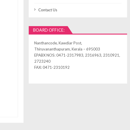
Contact Us
BOARD OFFICE:
Nanthancode, Kawdiar Post,
Thiruvananthapuram, Kerala – 695003
EPABX NOS: 0471-2317983, 2316963, 2310921,
2723240
FAX: 0471-2310192