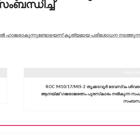
ംബന്ധിച്ച്
തിൽ ഹാജരാകുന്നുണ്ടോയെന്ന് കൃത്യമായ പരിശോധന നടത്തുന്ന
Next Art
ROC 9410/17/MIS-2 തൃക്കടവൂർ ദേവസ്വം ശിവര
ആനയ്ക്ക് ഗജരാജരത്നം പുരസ്‌കാരം നൽകുന്ന സം
സംബന്ധിച