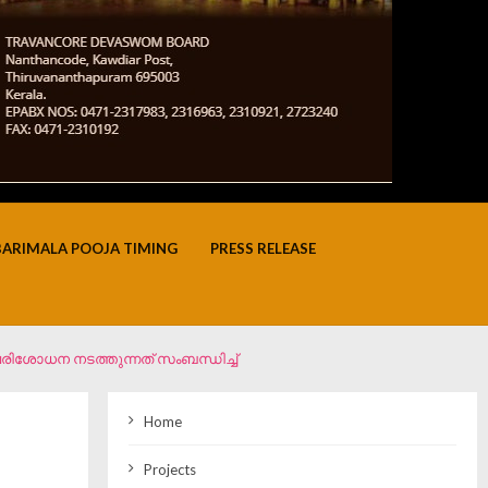
BARIMALA POOJA TIMING
PRESS RELEASE
രിശോധന നടത്തുന്നത് സംബന്ധിച്ച്
Home
Projects