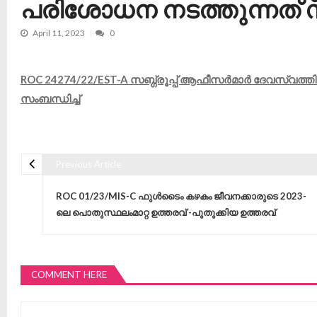
പരിശോധന നടത്തുന്നത് സ
April 11, 2023
0
ROC 24274/22/EST-A സബ്ഗ്രൂപ്പ് ആഫീസർമാർ ദേവസ്വത്
സംബന്ധിച്ച്
Previous Article
Post navigation
ROC 01/23/MIS-C ഫുൾടൈം കഴകം ജീവനക്കാരുടെ 2023-
ലെ പൊതുസ്ഥലംമാറ്റ ഉത്തരവ് -പുതുക്കിയ ഉത്തരവ്
COMMENT HERE