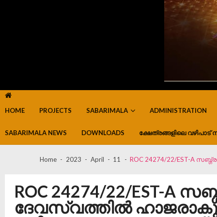
HOME
PROJECTS
SABARIMALA
ADMINISTRATION
SABARIMALA NEWS
DOWNLOADS
ക്ഷേത്രങ്ങളിലെ വഴിപാട് ന
Home
2023
April
11
ROC 24274/22/EST-A സബ്ഗ്
ROC 24274/22/EST-A സബ്
ദേവസ്വത്തിൽ ഹാജരാകുന