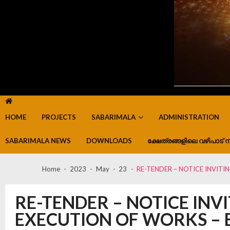
HOME
PROJECTS
SABARIMALA
ADMINISTRATION
SABARIMALA NEWS
DOWNLOADS
ക്ഷേത്രങ്ങളിലെ വഴിപാട് ന
Home
2023
May
23
RE-TENDER – NOTICE INVITI
RE-TENDER – NOTICE INVI
EXECUTION OF WORKS – 