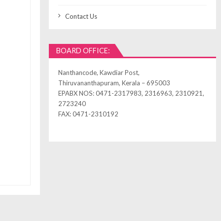
Contact Us
BOARD OFFICE:
Nanthancode, Kawdiar Post,
Thiruvananthapuram, Kerala – 695003
EPABX NOS: 0471-2317983, 2316963, 2310921,
2723240
FAX: 0471-2310192