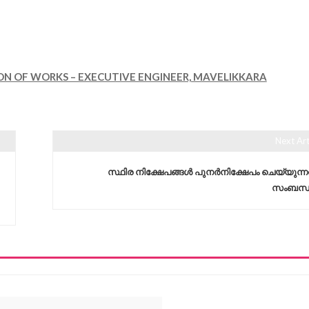
ION OF WORKS – EXECUTIVE ENGINEER, MAVELIKKARA
Next Art
സ്ഥിര നിക്ഷേപങ്ങൾ പുനർനിക്ഷേപം ചെയ്യുന്നത
സംബന്ധിച