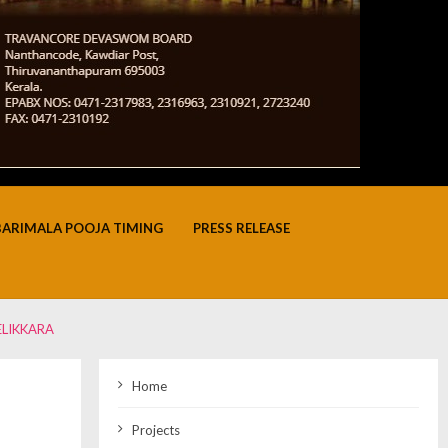
BARIMALA POOJA TIMING
PRESS RELEASE
ELIKKARA
Home
Projects