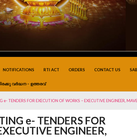
NOTIFICATIONS
RTI ACT
ORDERS
CONTACT US
SA
ിരക്കു വർദ്ധന – ഉത്തരവ്
NG e- TENDERS FOR EXECUTION OF WORKS – EXECUTIVE ENGINEER, MAV
TING e- TENDERS FOR
EXECUTIVE ENGINEER,