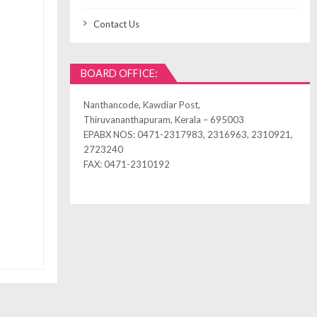
Contact Us
BOARD OFFICE:
Nanthancode, Kawdiar Post,
Thiruvananthapuram, Kerala – 695003
EPABX NOS: 0471-2317983, 2316963, 2310921,
2723240
FAX: 0471-2310192