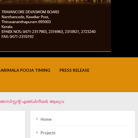
BARIMALA POOJA TIMING
PRESS RELEASE
– അസിസ്റ്റന്റ് എഞ്ചിനീയർ, ആലുവ
Home
Projects