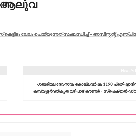
ർ, ആലുവ
ട്ടിടം ലേലം ചെയ്യുന്നത് സംബന്ധിച്ച് – അസിസ്റ്റന്റ് എഞ്ചി
Next Art
ശബരിമല ദേവസ്വം കൊല്ലവർഷം 1198 പ്രതിഷ്ഠാദിന
കമ്പ്യൂട്ടർവൽകൃത വഴിപാട് കൗണ്ടർ – സ്‌പെഷ്യൽ ഡ്യൂട