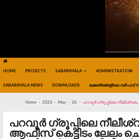
HOME
PROJECTS
SABARIMALA
ADMINISTRATION
SABARIMALA NEWS
DOWNLOADS
ക്ഷേത്രങ്ങളിലെ വഴിപാട് ന
Home
2023
May
26
പറവൂർ ഗ്രൂപ്പിലെ നീലീശ്വര
പറവൂർ ഗ്രൂപ്പിലെ നീലീ
ആഫീസ് കെട്ടിടം ലേലം ചെയ