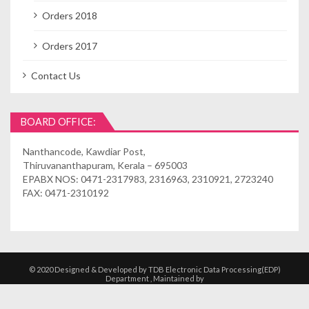
Orders 2018
Orders 2017
Contact Us
BOARD OFFICE:
Nanthancode, Kawdiar Post,
Thiruvananthapuram, Kerala – 695003
EPABX NOS: 0471-2317983, 2316963, 2310921, 2723240
FAX: 0471-2310192
© 2020 Designed & Developed by TDB Electronic Data Processing(EDP)
Department , Maintained by
Kshethrasuvidham | Temple Management
Solutions