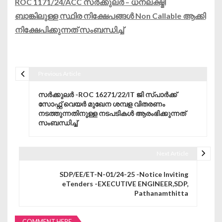
ROC 1171/24/ACC സർക്കുലർ – ധനലക്ഷ്മി
ബാങ്കിലുള്ള സ്ഥിര നിക്ഷേപങ്ങൾ Non Callable ആക്കി
നിക്ഷേപിക്കുന്നത് സംബന്ധിച്ച്
Previous Article
Post navigation
സർക്കുലർ -ROC 16271/22/IT ജി സ്പാർക്ക്
സോഫ്റ്റ് വെയർ മുഖേന ശമ്പള വിതരണം
നടത്തുന്നതിനുള്ള നടപടികൾ ആരംഭിക്കുന്നത്
സംബന്ധിച്ച്
Next Article
SDP/EE/ET-N-01/24-25 -Notice Inviting
eTenders -EXECUTIVE ENGINEER,SDP,
Pathanamthitta
COMMENT HERE