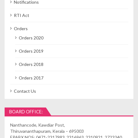
Notifications
RTI Act
Orders
Orders 2020
Orders 2019
Orders 2018
Orders 2017
Contact Us
BOARD OFFICE:
Nanthancode, Kawdiar Post,
Thiruvananthapuram, Kerala – 695003
EPABX NOS: 0471-2317983, 2316963, 2310921, 2723240