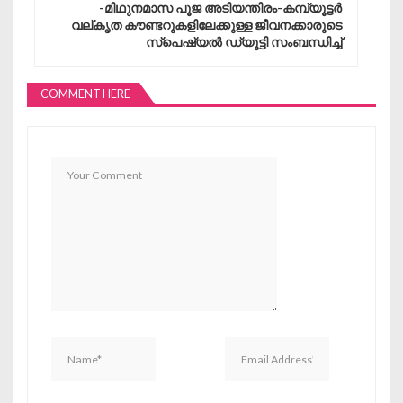
-മിഥുനമാസ പൂജ അടിയന്തിരം-കമ്പ്യൂട്ടർ
വല്കൃത കൗണ്ടറുകളിലേക്കുള്ള ജീവനക്കാരുടെ
സ്പെഷ്യൽ ഡ്യൂട്ടി സംബന്ധിച്ച്
COMMENT HERE