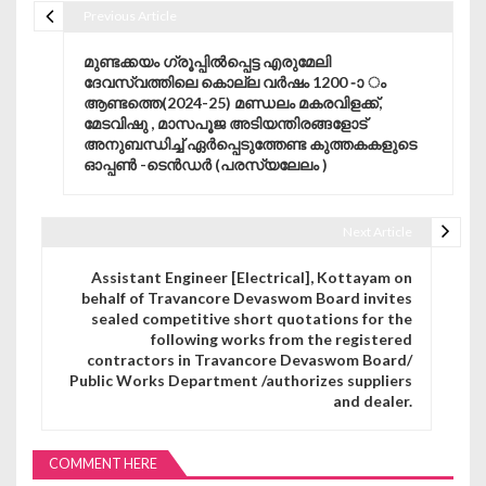
Previous Article
Post navigation
മുണ്ടക്കയം ഗ്രൂപ്പിൽപ്പെട്ട എരുമേലി
ദേവസ്വത്തിലെ കൊല്ല വർഷം 1200 -ാ ം
ആണ്ടത്തെ(2024-25) മണ്ഡലം മകരവിളക്ക്,
മേടവിഷു , മാസപൂജ അടിയന്തിരങ്ങളോട്
അനുബന്ധിച്ച് ഏർപ്പെടുത്തേണ്ട കുത്തകകളുടെ
ഓപ്പൺ -ടെൻഡർ (പരസ്യലേലം )
Next Article
Assistant Engineer [Electrical], Kottayam on
behalf of Travancore Devaswom Board invites
sealed competitive short quotations for the
following works from the registered
contractors in Travancore Devaswom Board/
Public Works Department /authorizes suppliers
and dealer.
COMMENT HERE