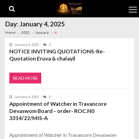
Skip to navigation
Skip to content
Day:
January 4, 2025
Home
2025
January
4
January 4, 2025
0
NOTICE INVITING QUOTATIONS-Re-
Quotation Eruva & chalayil
READ MORE
January 4, 2025
0
Appointment of Watcher in Travancore
Devaswom Board – order- ROC.N0
3314/22/MIS-A
Appointment of Watcher in Travancore Devaswom