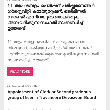
11- ആം ശമ്പളം, പെൻഷൻ പരിഷ്ക്കരണങ്ങൾ –
ഗ്രേറ്റുവിറ്റി, കമ്മ്യൂറ്റേഷൻ, ടെർമിനൽ
സറണ്ടർ എന്നിവയുടെ ബാക്കി തുക
അനുവദിക്കുന്ന സംഗതി സംബന്ധിച്ച് –
ഉത്തരവ്
11- ആം ശമ്പളം, പെൻഷൻ പരിഷ്ക്കരണങ്ങൾ -
ഗ്രേറ്റുവിറ്റി, കമ്മ്യൂറ്റേഷൻ, ടെർമിനൽ സറണ്ടർ
എന്നിവയുടെ ബാക്കി തുക അനുവദിക്കുന്ന സംഗതി
സംബന്ധിച്ച് - ഉത്തരവ്
READ MORE
January 4, 2025
0
Appointment of Clerk or Second grade sub
group officer in Travancore Devaswom Board