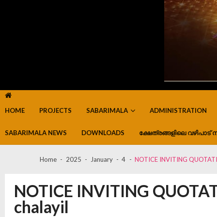
HOME
PROJECTS
SABARIMALA
ADMINISTRATION
SABARIMALA NEWS
DOWNLOADS
ക്ഷേത്രങ്ങളിലെ വഴിപാട് ന
Home
2025
January
4
NOTICE INVITING QUOTATION
NOTICE INVITING QUOTATI
chalayil