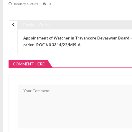
January 4, 2025
0
Previous Article
Post navigation
Appointment of Watcher in Travancore Devaswom Board 
order- ROC.N0 3314/22/MIS-A
COMMENT HERE