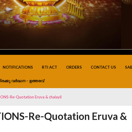
NOTIFICATIONS
RTI ACT
ORDERS
CONTACT US
SA
ിരക്കു വർദ്ധന – ഉത്തരവ്
S-Re-Quotation Eruva & chalayil
ONS-Re-Quotation Eruva &