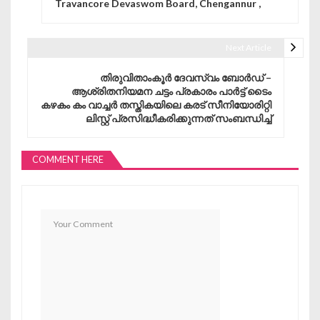
Travancore Devaswom Board, Chengannur ,
Next Article
തിരുവിതാംകൂർ ദേവസ്വം ബോർഡ്‌ –
ആശ്രിതനിയമന ചട്ടം പ്രകാരം പാർട്ട്‌ ടൈം
കഴകം കം വാച്ചർ തസ്തികയിലെ കരട് സീനിയോരിറ്റി
ലിസ്റ്റ് പ്രസിദ്ധീകരിക്കുന്നത് സംബന്ധിച്ച്
COMMENT HERE