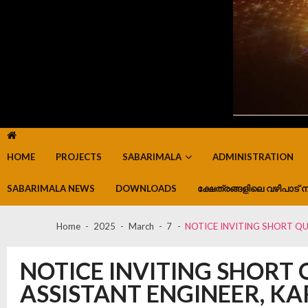
HOME
PROJECTS
SABARIMALA
ADMINISTRATION
SABARIMALA NEWS
DOWNLOADS
ക്ഷേത്രങ്ങളിലെ വഴിപാട് ന
Home
2025
March
7
NOTICE INVITING SHORT QU
NOTICE INVITING SHORT 
ASSISTANT ENGINEER, K