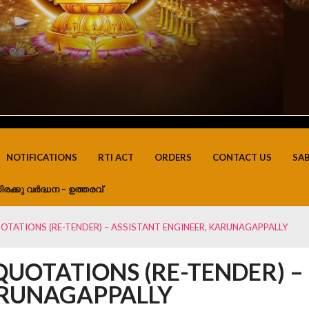
NOTIFICATIONS
RTI ACT
ORDERS
CONTACT US
SA
ിരക്കു വർദ്ധന – ഉത്തരവ്
OTATIONS (RE-TENDER) – ASSISTANT ENGINEER, KARUNAGAPPALLY
QUOTATIONS (RE-TENDER) –
ARUNAGAPPALLY