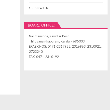
Contact Us
BOARD OFFICE:
Nanthancode, Kawdiar Post,
Thiruvananthapuram, Kerala – 695003
EPABX NOS: 0471-2317983, 2316963, 2310921,
2723240
FAX: 0471-2310192
ned by