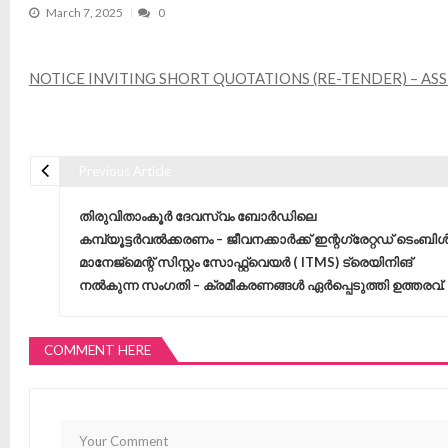
March 7, 2025
0
NOTICE INVITING SHORT QUOTATIONS (RE-TENDER) – AS
Previous Article
Post navigation
തിരുവിതാംകൂർ ദേവസ്വം ബോർഡിലെ
കമ്പ്യൂട്ടർവൽക്കരണം – ജീവനക്കാർക്ക് ഇന്റഗ്രേറ്റഡ് ടെംബി
മാനേജ്മെന്റ് സിസ്റ്റം സോഫ്റ്റ്‌വെയർ ( ITMS) ട്രെയിനിങ്
നൽകുന്ന സംഗതി – ക്രമീകരണങ്ങൾ ഏർപ്പെടുത്തി ഉത്തരവ്.
COMMENT HERE