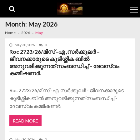
Skip to navigation
Skip to content
Month:
May 2026
Home
2026
May
May 30, 2026
0
Roc 2723/26/മിസ് -എ ,സർക്കുലർ –
ജീവനക്കാരുടെ കുടിശ്ശിക ബിൽ
അനുവദിക്കുന്നത് സംബന്ധിച്ച് – ദേവസ്വം
കമ്മീഷണർ.
Roc 2723/26/മിസ് -എ ,സർക്കുലർ - ജീവനക്കാരുടെ
കുടിശ്ശിക ബിൽ അനുവദിക്കുന്നത് സംബന്ധിച്ച് -
ദേവസ്വം കമ്മീഷണർ.
READ MORE
May 30, 2026
0