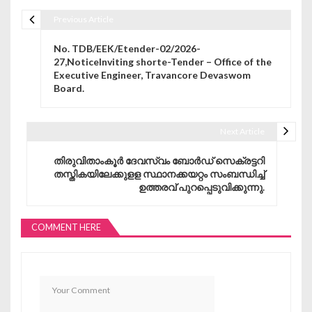
Previous Article
Post navigation
No. TDB/EEK/Etender-02/2026-
27,NoticeInviting shorte-Tender – Office of the
Executive Engineer, Travancore Devaswom
Board.
Next Article
തിരുവിതാംകൂർ ദേവസ്വം ബോർഡ് സെക്രട്ടറി
തസ്ത‌ികയിലേക്കുളള സ്ഥാനക്കയറ്റം സംബന്ധിച്ച്
ഉത്തരവ് പുറപ്പെടുവിക്കുന്നു.
COMMENT HERE