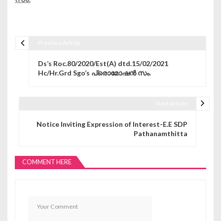
Previous Article
Post navigation
Ds’s Roc.80/2020/Est(A) dtd.15/02/2021
Hc/Hr.Grd Sgo’s പ്രൊമോഷൻ സം.
Next Article
Notice Inviting Expression of Interest-E.E SDP
Pathanamthitta
COMMENT HERE