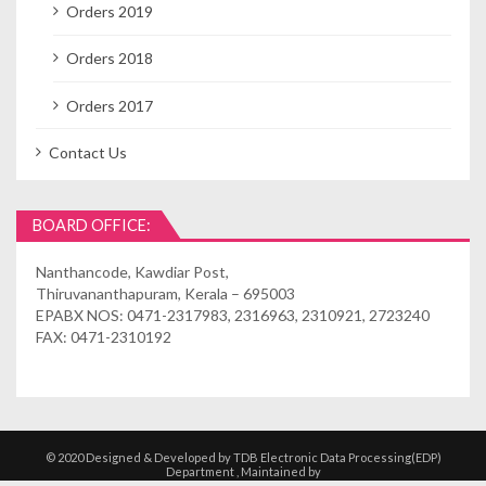
Orders 2019
Orders 2018
Orders 2017
Contact Us
BOARD OFFICE:
Nanthancode, Kawdiar Post,
Thiruvananthapuram, Kerala – 695003
EPABX NOS: 0471-2317983, 2316963, 2310921, 2723240
FAX: 0471-2310192
© 2020 Designed & Developed by TDB Electronic Data Processing(EDP)
Department , Maintained by