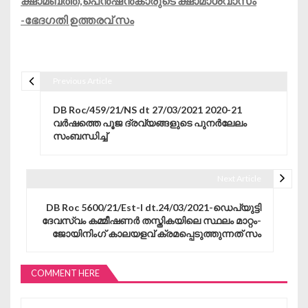
ക്ഷാമബത്ത,പെൻഷൻകാരുടെ ക്ഷാമാശ്വാസം
-ഭേദഗതി ഉത്തരവ് സം
Previous Article
Post navigation
DB Roc/459/21/NS dt 27/03/2021 2020-21
വർഷത്തെ പൂജ ദ്രവ്യങ്ങളുടെ പുനർലേലം
സംബന്ധിച്ച്
Next Article
DB Roc 5600/21/Est-I dt.24/03/2021-ഡെപ്യുട്ടി
ദേവസ്വം കമ്മീഷണർ തസ്തികയിലെ സ്ഥലം മാറ്റം-
ജോയിനിംഗ് കാലയളവ് ക്രമപ്പെടുത്തുന്നത് സം
COMMENT HERE