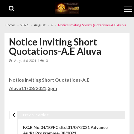
Skip to navigation
Skip to content
Home
2021
August
6
Notice Inviting Short Quotations-A.E Aluva
Notice Inviting Short
Quotations-A.E Aluva
August 6, 2021
0
Notice Inviting Short Quotations-A.E
Aluva11/08/2021,3pm
Previous Article
Post navigation
F.C.R No.04/10/FC dtd.31/07/2021 Advance
Audit Programme-08/2021