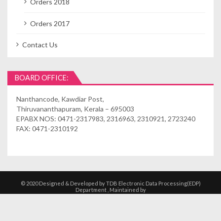
Orders 2018
Orders 2017
Contact Us
BOARD OFFICE:
Nanthancode, Kawdiar Post,
Thiruvananthapuram, Kerala – 695003
EPABX NOS: 0471-2317983, 2316963, 2310921, 2723240
FAX: 0471-2310192
© 2020 Designed & Developed by TDB Electronic Data Processing(EDP)
Department , Maintained by
Kshethrasuvidham | Temple Management
Solutions