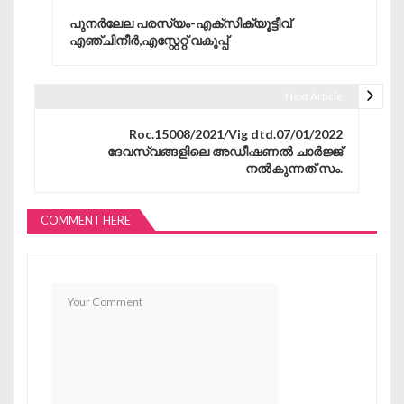
Post navigation
പുനർലേല പരസ്യം-എക്‌സിക്യൂട്ടീവ്
എഞ്ചിനീർ,എസ്റ്റേറ്റ് വകുപ്പ്
Next Article
Roc.15008/2021/Vig dtd.07/01/2022
ദേവസ്വങ്ങളിലെ അഡീഷണൽ ചാർജ്ജ്
നൽകുന്നത് സം.
COMMENT HERE