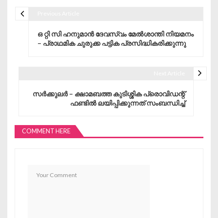
Previous Article
Post navigation
ഒ റ്റി സി ഹനുമാൻ ദേവസ്വം മേൽശാന്തി നിയമനം
– പ്രാഥമിക ചുരുക്ക പട്ടിക പ്രസിദ്ധികരിക്കുന്നു
Next Article
സർക്കുലർ – ക്ഷാമബത്ത കുടിശ്ശിക പ്രൊവിഡന്റ്
ഫണ്ടിൽ ലയിപ്പിക്കുന്നത് സംബന്ധിച്ച്
COMMENT HERE