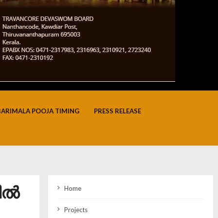
BARIMALA POOJA TIMING
PRESS RELEASE
ിൽ
Home
Projects