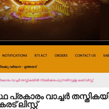
NOTIFICATIONS
RTI ACT
ORDERS
CONTACT US
SA
ിരക്കു വർദ്ധന – ഉത്തരവ്
രം വാച്ചർ തസ്തികയിൽ നിയമിക്കപെടുന്നതിനുള്ള കരട് ലിസ്റ്റ്
 പ്രകാരം വാച്ചർ തസ്തികയ
് ലിസ്റ്റ്