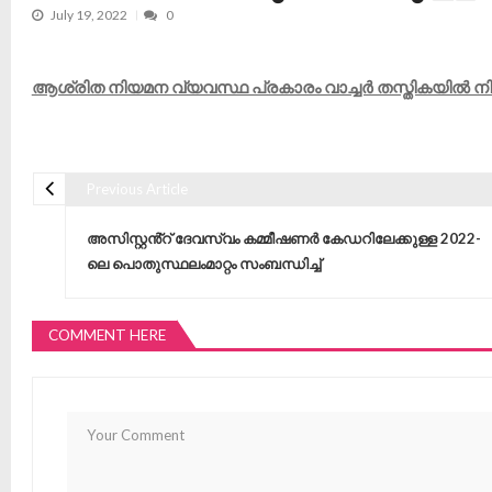
July 19, 2022
0
ആശ്രിത നിയമന വ്യവസ്ഥ പ്രകാരം വാച്ചർ തസ്തികയിൽ നിയമിക
Previous Article
Post navigation
അസിസ്റ്റൻ്റ് ദേവസ്വം കമ്മീഷണർ കേഡറിലേക്കുള്ള 2022-
ലെ പൊതുസ്ഥലംമാറ്റം സംബന്ധിച്ച്
COMMENT HERE