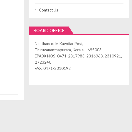
Contact Us
BOARD OFFICE:
Nanthancode, Kawdiar Post,
Thiruvananthapuram, Kerala – 695003
EPABX NOS: 0471-2317983, 2316963, 2310921,
2723240
FAX: 0471-2310192
ned by