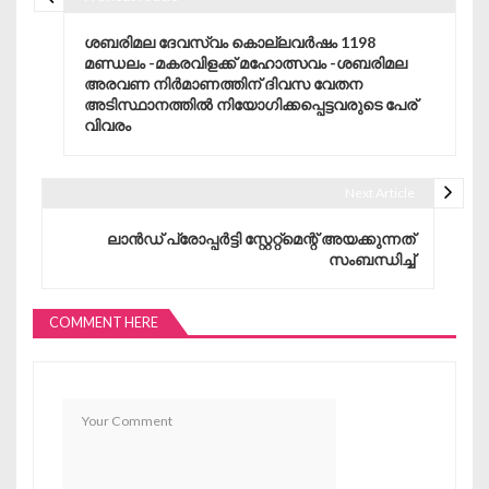
Post navigation
ശബരിമല ദേവസ്വം കൊല്ലവർഷം 1198
മണ്ഡലം -മകരവിളക്ക് മഹോത്സവം -ശബരിമല
അരവണ നിർമാണത്തിന് ദിവസ വേതന
അടിസ്ഥാനത്തിൽ നിയോഗിക്കപ്പെട്ടവരുടെ പേര്
വിവരം
Next Article
ലാൻഡ് പ്രോപ്പർട്ടി സ്റ്റേറ്റ്മെന്റ് അയക്കുന്നത്
സംബന്ധിച്ച്
COMMENT HERE