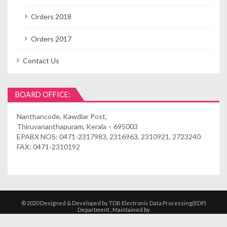
Orders 2018
Orders 2017
Contact Us
BOARD OFFICE:
Nanthancode, Kawdiar Post,
Thiruvananthapuram, Kerala – 695003
EPABX NOS: 0471-2317983, 2316963, 2310921, 2723240
FAX: 0471-2310192
© 2020 Designed & Developed by TDB Electronic Data Processing(EDP)
Department , Maintained by
Kshethrasuvidham | Temple Management