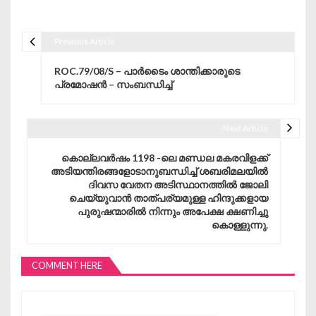
Previous Article
Post navigation
ROC.79/08/S – പാർടൈം ശാന്തിക്കാരുടെ
പ്രമോഷൻ – സംബന്ധിച്ച്
Next Article
കൊല്ലവർഷം 1198 -ലെ മണ്ഡല മകരവിളക്ക്
അടിയന്തിരങ്ങളോടാനുബന്ധിച്ച് ശബരിമലയിൽ
ദിവസ വേതന അടിസ്ഥാനത്തിൽ ജോലി
ചെയ്യുവാൻ താത്പര്യമുള്ള ഹിന്ദുക്കളായ
പുരുഷന്മാരിൽ നിന്നും അപേക്ഷ ക്ഷണിച്ചു
കൊള്ളുന്നു.
COMMENT HERE