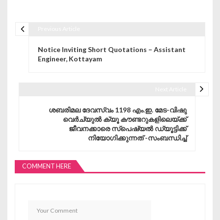
Previous Article
Post navigation
Notice Inviting Short Quotations – Assistant
Engineer, Kottayam
Next Article
ശബരിമല ദേവസ്വം 1198 എം.ഇ. മേട-വിഷു
വെർച്യുൽ ക്യൂ കൗണ്ടറുകളിലെയ്ക്ക്
ജീവനക്കാരെ സ്പെഷ്യൽ ഡ്യൂട്ടിക്ക്
നിയോഗിക്കുന്നത് -സംബന്ധിച്ച്
COMMENT HERE