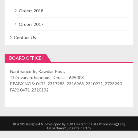
Orders 2018
Orders 2017
Contact Us
BOARD OFFICE:
Nanthancode, Kawdiar Post,
Thiruvananthapuram, Kerala – 695003
EPABX NOS: 0471-2317983, 2316963, 2310921, 2723240
FAX: 0471-2310192
© 2020 Designed & Developed by TDB Electronic Data Processing(EDP)
Department , Maintained by
Kshethrasuvidham | Temple Management