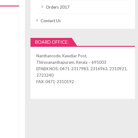
Orders 2017
Contact Us
BOARD OFFICE:
Nanthancode, Kawdiar Post,
Thiruvananthapuram, Kerala – 695003
EPABX NOS: 0471-2317983, 2316963, 2310921,
2723240
FAX: 0471-2310192