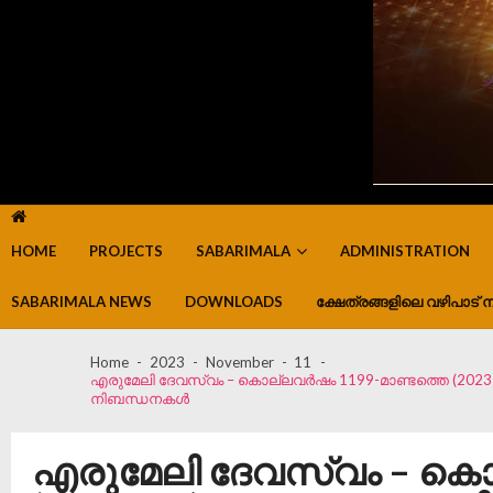
HOME
PROJECTS
SABARIMALA
ADMINISTRATION
SABARIMALA NEWS
DOWNLOADS
ക്ഷേത്രങ്ങളിലെ വഴിപാട് ന
Home
2023
November
11
എരുമേലി ദേവസ്വം – കൊല്ലവർഷം 1199-മാണ്ടത്തെ (2023-
നിബന്ധനകൾ
എരുമേലി ദേവസ്വം – കൊ