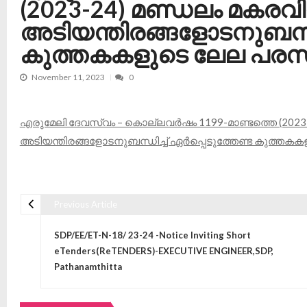
(2023-24) മണ്ഡലം മകരവി
അടിയന്തിരങ്ങളോടനുബന്ധിച
കുത്തകകളുടെ ലേല പര
November 11, 2023
0
എരുമേലി ദേവസ്വം – കൊല്ലവർഷം 1199-മാണ്ടത്തെ (2023-
അടിയന്തിരങ്ങളോടനുബന്ധിച്ച് ഏർപ്പെടുത്തേണ്ട കുത
Previous Article
Post navigation
SDP/EE/ET-N-18/ 23-24 -Notice Inviting Short
eTenders(ReTENDERS)-EXECUTIVE ENGINEER,SDP,
Pathanamthitta