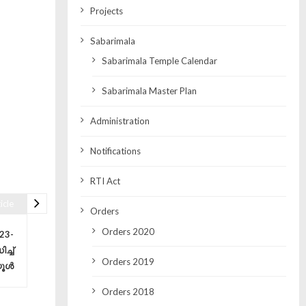
Projects
Sabarimala
Sabarimala Temple Calendar
Sabarimala Master Plan
Administration
Notifications
RTI Act
icle
Orders
Orders 2020
23-
്ച്
Orders 2019
യൂൾ
Orders 2018