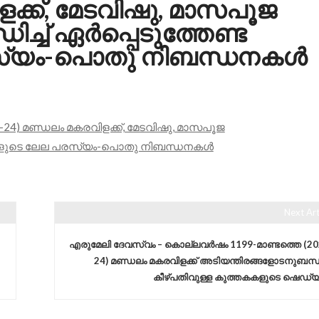
ളക്ക്, മേടവിഷു, മാസപൂജ
്ച് ഏർപ്പെടുത്തേണ്ട
സ്യം-പൊതു നിബന്ധനകൾ
24) മണ്ഡലം മകരവിളക്ക്, മേടവിഷു, മാസപൂജ
്തകകളുടെ ലേല പരസ്യം-പൊതു നിബന്ധനകൾ
Next Art
എരുമേലി ദേവസ്വം – കൊല്ലവർഷം 1199-മാണ്ടത്തെ (20
24) മണ്ഡലം മകരവിളക്ക് അടിയന്തിരങ്ങളോടനുബന്ധിച
കീഴ്‌പതിവുള്ള കുത്തകകളുടെ ഷെഡ്