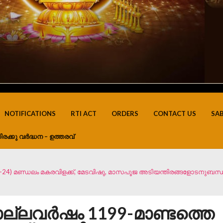
NOTIFICATIONS
RTI ACT
ORDERS
CONTACT US
SA
ിരക്കു വർദ്ധന – ഉത്തരവ്
24) മണ്ഡലം മകരവിളക്ക്, മേടവിഷു, മാസപൂജ അടിയന്തിരങ്ങളോടനുബന്ധ
ല്ലവർഷം 1199-മാണ്ടത്തെ