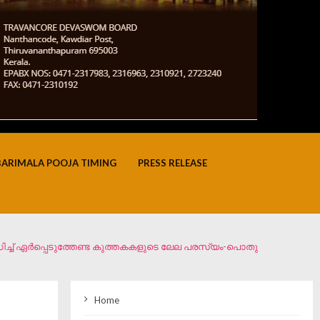
BARIMALA POOJA TIMING
PRESS RELEASE
ിച്ച് ഏർപ്പെടുത്തേണ്ട കുത്തകകളുടെ ലേല പരസ്യം-പൊതു
Home