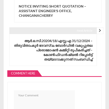
Post navigation
NOTICE INVITING SHORT QUOTATION –
ASSISTANT ENGINEER’S OFFICE,
CHANGANACHERRY
Next Article
ആർ.ഒ.സി.20204/18/എസ്റ്റ.എ 31/12/2024 –
തിരുവിതാംകൂർ ദേവസ്വം ബോർഡിൽ വകുപ്പുതല
പ്രൊമോഷൻ കമ്മിറ്റി രൂപീകരിച്ചത് –
കോൺഫിഡൻഷ്യൽ റിപ്പോർട്ട്
തയ്യാറാക്കുന്നത് സംബന്ധിച്ച്
COMMENT HERE