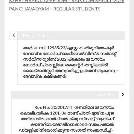
KSHETHRAKALAPEEDOM – VAIKKOM RESULT-2026
PANCHAVADYAM – REGULAR STUDENTS
Previous Article
Post navigation
ആർ .ഒ .സി .12935/23/എസ്റ്റഎ. തിരുവിതാംകൂർ
ദേവസ്വം ബോർഡ് ഓഫീസെഴ്‌സീസ്‌ & സർവന്റ്
സർവീസ് റൂൾസ് 2022 പ്രകാരം ദേവസ്വം
ബോർഡ് പ്രെസ്സിലെ ബൈന്റർ തസ്തികയിൽ
ബൈട്രാൻസ്ഫർ അനുവദിച്ചു ഉത്തരവ് ആകുന്നു –
ദേവസ്വം കമ്മീഷണർ .
Next Article
Roe No: 20/2017/IT, ശബരിമല ദേവസ്വം
കൊല്ലവർഷം 1201-0o മാണ്ട് പ്രതിഷ്ഠാദിന പൂജ
അടിയന്തിരം വെർച്വൽ ക്യൂ സ്പോട്ട് ബുക്കിംഗ്
കൗണ്ടറിലേയ്ക്ക് ജീവനക്കാരെ സ്പെഷ്യൽ
ഡ്യൂട്ടിക്ക് നിയോഗിക്കുന്ന സംഗതി സംബന്ധിച്ച് –