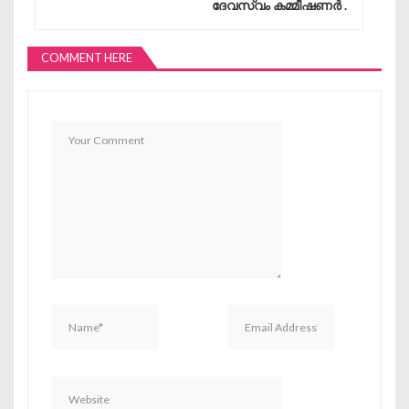
ദേവസ്വം കമ്മീഷണർ .
COMMENT HERE