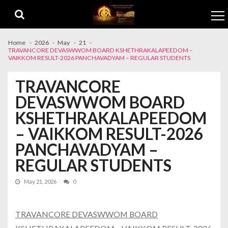
Skip to navigation
Skip to content
Home
2026
May
21
TRAVANCORE DEVASWWOM BOARD KSHETHRAKALAPEEDOM –
VAIKKOM RESULT-2026 PANCHAVADYAM – REGULAR STUDENTS
TRAVANCORE
DEVASWWOM BOARD
KSHETHRAKALAPEEDOM
– VAIKKOM RESULT-2026
PANCHAVADYAM –
REGULAR STUDENTS
May 21, 2026
0
TRAVANCORE DEVASWWOM BOARD