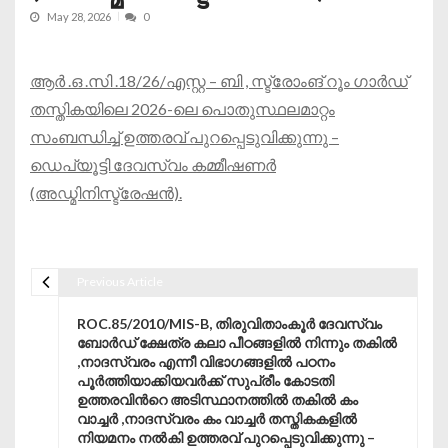
May 28, 2026
0
ആർ .ഒ .സി .18/26/എസ്റ്റ – ബി , സ്ട്രോംങ് റൂം ഗാർഡ്
തസ്തികയിലെ 2026-ലെ പൊതുസ്ഥലമാറ്റം
സംബന്ധിച്ച് ഉത്തരവ് പുറപ്പെടുവിക്കുന്നു –
ഡെപ്യൂട്ടി ദേവസ്വം കമ്മീഷണർ
(അഡ്മിനിസ്ട്രേഷൻ).
Previous Article
Post navigation
ROC.85/2010/MIS-B, തിരുവിതാംകൂർ ദേവസ്വം
ബോർഡ് ക്ഷേത്ര കലാ പീഠങ്ങളിൽ നിന്നും തകിൽ
,നാദസ്വരം എന്നീ വിഭാഗങ്ങളിൽ പഠനം
പൂർത്തിയാക്കിയവർക്ക് സുപ്രീം കോടതി
ഉത്തരവിൻറെ അടിസ്ഥാനത്തിൽ തകിൽ കം
വാച്ചർ ,നാദസ്വരം കം വാച്ചർ തസ്തികകളിൽ
നിയമനം നൽകി ഉത്തരവ് പുറപ്പെടുവിക്കുന്നു –