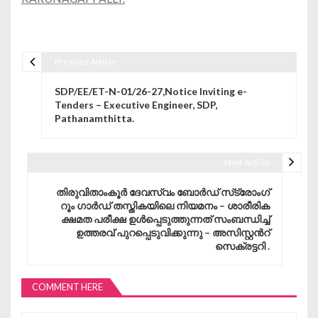
Previous Article
Post navigation
SDP/EE/ET-N-01/26-27,Notice Inviting e-
Tenders – Executive Engineer, SDP,
Pathanamthitta.
Next Article
തിരുവിതാംകൂർ ദേവസ്വം ബോർഡ് സ്‌ട്രോംഗ്
റൂം ഗാർഡ് തസ്തികയിലെ നിയമനം – ശാരീരിക
ക്ഷമത പരീക്ഷ ഉൾപ്പെടുത്തുന്നത് സംബന്ധിച്ച്
ഉത്തരവ് പുറപ്പെടുവിക്കുന്നു – അസിസ്റ്റൻറ്
സെക്രട്ടറി .
COMMENT HERE