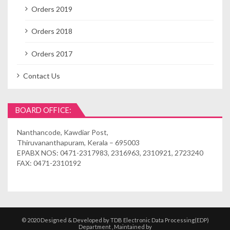
Orders 2019
Orders 2018
Orders 2017
Contact Us
BOARD OFFICE:
Nanthancode, Kawdiar Post,
Thiruvananthapuram, Kerala – 695003
EPABX NOS: 0471-2317983, 2316963, 2310921, 2723240
FAX: 0471-2310192
© 2020 Designed & Developed by TDB Electronic Data Processing(EDP)
Department , Maintained by