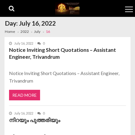
Skip to navigation
Skip to content
Day:
July 16, 2022
Home
2022
July
16
July 16, 2022
0
Notice Inviting Short Quotations – Assistant
Engineer, Trivandrum
Notice Inviting Short Quotations – Assistant Engineer,
Trivandrum
READ MORE
July 16, 2022
0
നിറയും പുത്തരിയും