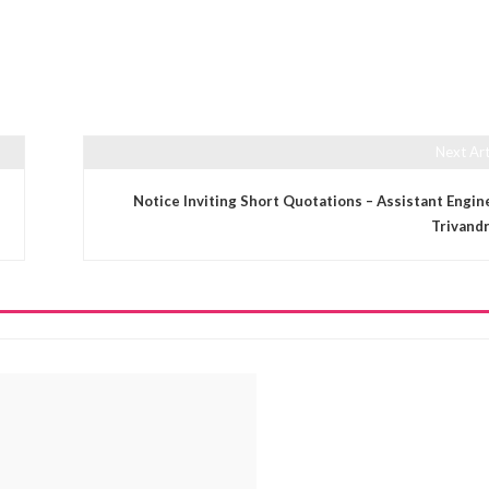
Next Art
Notice Inviting Short Quotations – Assistant Engin
Trivand