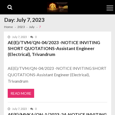
Skip to navigation
Skip to content
Day:
July 7, 2023
Home
2023
July
7
July 7, 2023
0
AE(E)/TVM/QN-04/2023 -NOTICE INVITING
SHORT QUOTATIONS-Assistant Engineer
(Electrical), Trivandrum
AE(E)/TVM/QN-04/2023 -NOTICE INVITING SHORT
QUOTATIONS-Assistant Engineer (Electrical),
Trivandrum
READ MORE
July 7, 2023
0
AE(E)/MVKA/QN-1/2023-24-NOTICE INVITING