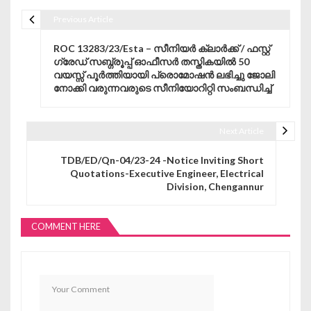
Previous Article
Post navigation
ROC 13283/23/Esta – സീനിയർ ക്ലാർക്ക് / ഫസ്റ്റ്
ഗ്രേഡ് സബ്ഗ്രൂപ്പ് ഓഫീസർ തസ്തികയിൽ 50
വയസ്സ് പൂർത്തിയായി പ്രൊമോഷൻ ലഭിച്ചു ജോലി
നോക്കി വരുന്നവരുടെ സീനിയോറിറ്റി സംബന്ധിച്ച്
Next Article
TDB/ED/Qn-04/23-24 -Notice Inviting Short
Quotations-Executive Engineer, Electrical
Division, Chengannur
COMMENT HERE