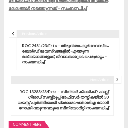
ബോർഡിന് കീഴിലുള്ള ക്ഷേത്രങ്ങളിലെ കുത്തക
ലേലങ്ങൾ നടത്തുന്നത് – സംബന്ധിച്ച്
Previous Article
Post navigation
ROC 2481/23/Esta – തിരുവിതാംകൂർ ദേവസ്വം
ബോർഡ് ദേവസ്വങ്ങളിൽ എത്തുന്ന
ഭക്തജനങ്ങളോട്, ജീവനക്കാരുടെ പെരുമാറ്റം –
സംബന്ധിച്ച്
Next Article
ROC 13283/23/Esta – സീനിയർ ക്ലാർക്ക് / ഫസ്റ്റ്
ഗ്രേഡ് സബ്ഗ്രൂപ്പ് ഓഫീസർ തസ്തികയിൽ 50
വയസ്സ് പൂർത്തിയായി പ്രൊമോഷൻ ലഭിച്ചു ജോലി
നോക്കി വരുന്നവരുടെ സീനിയോറിറ്റി സംബന്ധിച്ച്
COMMENT HERE